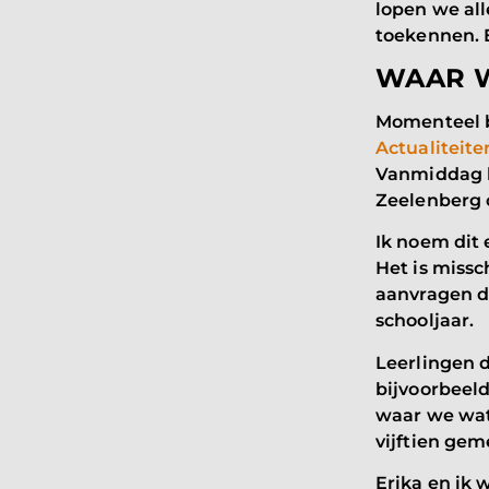
lopen we al
toekennen. E
WAAR W
Momenteel b
Actualiteit
Vanmiddag h
Zeelenberg 
Ik noem dit 
Het is missc
aanvragen 
schooljaar.
Leerlingen d
bijvoorbeeld
waar we wat
vijftien ge
Erika en ik 