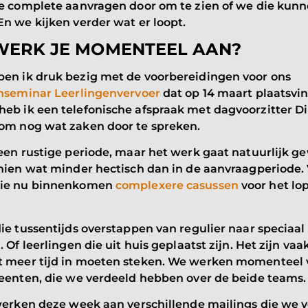
le complete aanvragen door om te zien of we die kun
n we kijken verder wat er loopt.
ERK JE MOMENTEEL AAN?
en ik druk bezig met de voorbereidingen voor ons
enseminar Leerlingenvervoer
dat op 14 maart plaatsvin
eb ik een telefonische afspraak met dagvoorzitter Di
om nog wat zaken door te spreken.
een rustige periode, maar het werk gaat natuurlijk g
hien wat minder hectisch dan in de aanvraagperiode. 
die nu binnenkomen
complexere casussen
voor het lo
ie tussentijds overstappen van regulier naar speciaal
. Of leerlingen die uit huis geplaatst zijn. Het zijn va
 meer tijd in moeten steken. We werken momenteel v
meenten, die we verdeeld hebben over de beide teams
werken deze week aan verschillende mailings die we v