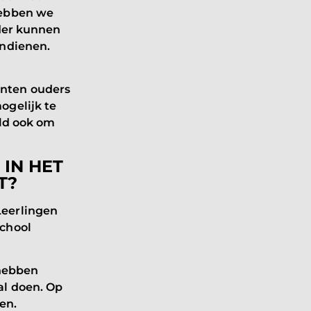
hebben we
nder kunnen
indienen.
enten ouders
ogelijk te
eld ook om
IN HET
T?
Leerlingen
school
 hebben
al doen. Op
ogen.