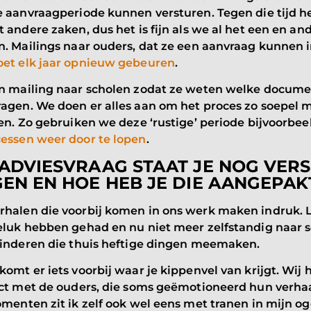
e aanvraagperiode kunnen versturen. Tegen die tijd 
 andere zaken, dus het is fijn als we al het een en a
n. Mailings naar ouders, dat ze een aanvraag kunnen 
et elk jaar opnieuw gebeuren
.
n mailing naar scholen zodat ze weten welke docum
agen. We doen er alles aan om het proces zo soepel m
en. Zo gebruiken we deze ‘rustige’ periode bijvoorbe
essen weer door te lopen
.
ADVIESVRAAG STAAT JE NOG VERS 
EN EN HOE HEB JE DIE AANGEPAK
halen die voorbij komen in ons werk maken indruk. 
eluk hebben gehad en nu niet meer zelfstandig naar 
kinderen die thuis heftige dingen meemaken.
omt er iets voorbij waar je kippenvel van krijgt. Wij
act met de ouders, die soms geëmotioneerd hun verha
menten zit ik zelf ook wel eens met tranen in mijn 