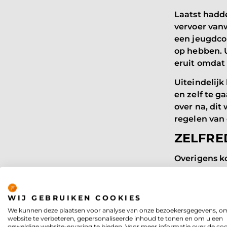
Laatst hadd
vervoer vanw
een jeugdcon
op hebben. 
eruit omdat
Uiteindelijk
en zelf te g
over na, di
regelen van
ZELFRE
Overigens ko
hun kind. H
Privacy
maar ook doo
precies op t
WIJ GEBRUIKEN COOKIES
is het voor 
We kunnen deze plaatsen voor analyse van onze bezoekersgegevens, o
website te verbeteren, gepersonaliseerde inhoud te tonen en om u een
De
Voor Elk
geweldige website-ervaring te bieden. Voor meer informatie over de co