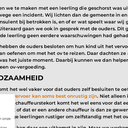
en we te maken met een leerling die geschorst was ui
ege een incident. Wij lichten dan de gemeente in en 
sulent bij betrokken is, en of er wat speelt waar wij 
Uiteraard gaan we ook in gesprek met de ouders. Dit 
 de leerling geen eerdere waarschuwingen had geha
 hebben de ouders besloten om hun kind uit het vervo
aan oefenen om met het ov te reizen. Daar dachten ze 
t was het juiste moment. Daarbij kunnen we dan helpe
 een ov-vergoeding.
DZAAMHEID
mt het wel vaker voor dat ouders zelf besluiten te o
et
taxivervoer kan soms best onrustig zijn
. Niet alleen 
beleid
r het chauffeurstekort komt het wel eens voor dat ee
ijd rijdt of dat er een andere chauffeur is dan ze gewe
sommige leerlingen rustiger om zelfstandig met het ov
m onze
aar Pas
kan daar een uitkomst in zijn. Maar we werke
okies