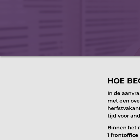
HOE BE
In de aanvr
met een over
herfstvakant
tijd voor an
Binnen het 
1 frontoffi