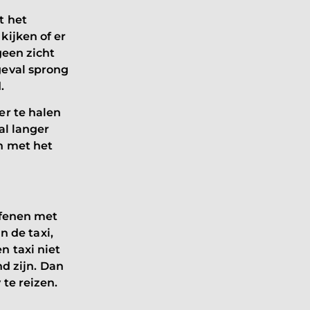
t het
kijken of er
geen zicht
geval sprong
d.
er te halen
al langer
n met het
efenen met
in de taxi,
n taxi niet
nd zijn. Dan
 te reizen.
n