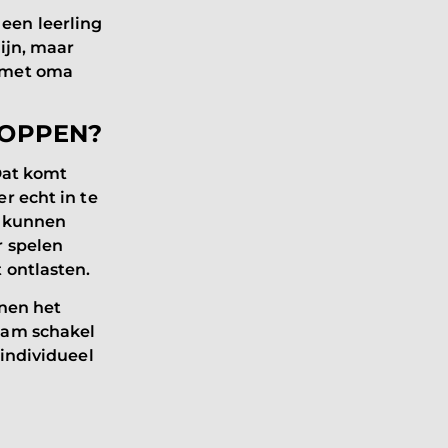
 een leerling
ijn, maar
n met oma
LOPPEN?
Dat komt
r echt in te
r kunnen
r spelen
t ontlasten.
nnen het
eam schakel
 individueel