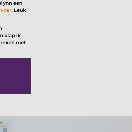
elynn een
rvoer
. Leuk
n
n klap ik
drinken met