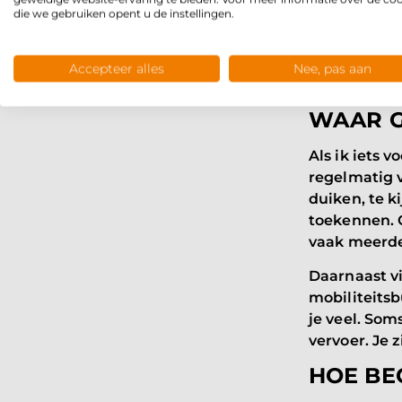
die we gebruiken opent u de instellingen.
bijvoorbeel
leren reizen
laatst hadd
Accepteer alles
Nee, pas aan
ging oefene
WAAR G
Als ik iets 
regelmatig v
duiken, te 
toekennen. O
vaak meerder
Daarnaast vi
mobiliteits
je veel. Som
vervoer. Je z
HOE BE