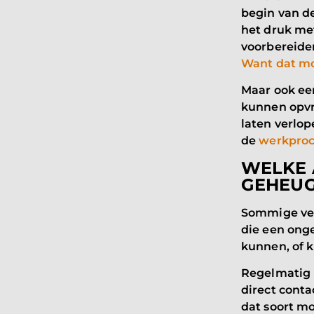
begin van d
het druk met
voorbereide
Want dat mo
Maar ook ee
kunnen opvr
laten verlop
de
werkproc
WELKE 
GEHEUG
Sommige ver
die een ong
kunnen, of 
Regelmatig k
direct cont
dat soort mo