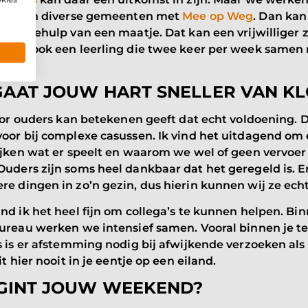
d ook in diverse gemeenten met
Mee op Weg
. Dan kan
 met behulp van een maatje. Dat kan een vrijwilliger z
en we ook een leerling die twee keer per week same
n.
AAT JOUW HART SNELLER VAN K
voor ouders kan betekenen geeft dat echt voldoening. 
oor bij complexe casussen. Ik vind het uitdagend om e
kijken wat er speelt en waarom we wel of geen vervoe
uders zijn soms heel dankbaar dat het geregeld is. E
e dingen in zo’n gezin, dus hierin kunnen wij ze ech
nd ik het heel fijn om collega’s te kunnen helpen. Bi
bureau werken we intensief samen. Vooral binnen je t
s is er afstemming nodig bij afwijkende verzoeken als
it hier nooit in je eentje op een eiland.
GINT JOUW WEEKEND?