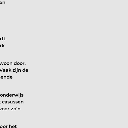
nen
dt.
rk
ewoon door.
Vaak zijn de
pende
 onderwijs
ak casussen
oor zo’n
.
oor het