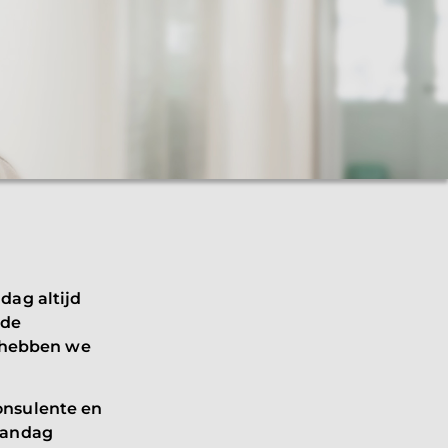
dag altijd
 de
s hebben we
onsulente en
aandag