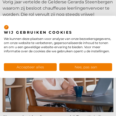
Vorig jaar vertelde de Gelderse Gerarda Steenbergen
waarom zij besloot chauffeuse leerlingenvervoer te
worden. Die rol vervult zij nog steeds vrijwel
dagelijks met verve. Tijd voor een update. Hoe
Privacybeleid
bevalt haar werk Gerarda met een volledig jaar
WIJ GEBRUIKEN COOKIES
werkervaring?
We kunnen deze plaatsen voor analyse van onze bezoekersgegevens,
om onze website te verbeteren, gepersonaliseerde inhoud te tonen
en om u een geweldige website-ervaring te bieden. Voor meer
informatie over de cookies die we gebruiken opent u de instellingen.
Accepteer alles
Nee, pas aan