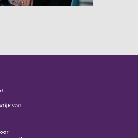
of
ktijk van
voor