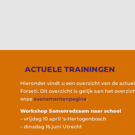
bestuurde
betrokken
ACTUELE TRAININGEN
Hieronder vindt u een overzicht van de actue
Forseti. Dit overzicht is gelijk aan het overzic
onze
evenementenpagina
.
Workshop Samenredzaam naar school
– vrijdag 10 april ‘s-Hertogenbosch
– dinsdag 16 juni Utrecht