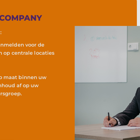
N-COMPANY
:
anmelden voor de
 op centrale locaties
op maat binnen uw
inhoud af op uw
ersgroep.