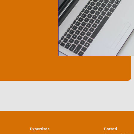
Expertises
Forseti