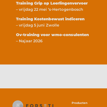
Training Grip op Leerlingenvervoer
– vrijdag 22 mei ‘s-Hertogenbosch
Training Kostenbewust indiceren
– vrijdag 5 juni Zwolle
Ov-training voor wmo-consulenten
– Najaar 2026
Producten