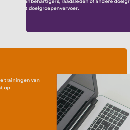
rs, belangenbehartigers, raadsleden of andere doelg
 zijn bij het doelgroepenvervoer.
le trainingen van
ht op