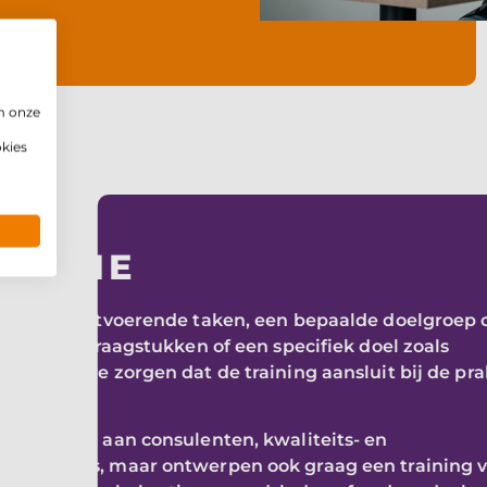
beleid
m onze
okies
R WIE
 gaat om uitvoerende taken, een bepaalde doelgroep 
kwaliteitsvraagstukken of een specifiek doel zoals
ersing: we zorgen dat de training aansluit bij de pra
satie.
trainingen aan consulenten, kwaliteits- en
dewerkers, maar ontwerpen ook graag een training 