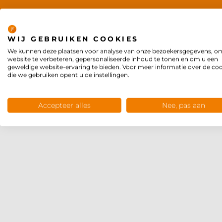
Privacy
WIJ GEBRUIKEN COOKIES
We kunnen deze plaatsen voor analyse van onze bezoekersgegevens, o
website te verbeteren, gepersonaliseerde inhoud te tonen en om u een
geweldige website-ervaring te bieden. Voor meer informatie over de co
die we gebruiken opent u de instellingen.
Accepteer alles
Nee, pas aan
VOO
Of het nu
regeling, 
kostenbehe
uw organi
We geven 
beleidsme