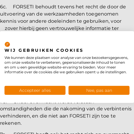
6c. FORSETI behoudt tevens het recht de door de
uitvoering van de werkzaamheden toegenomen
kennis voor andere doeleinden te gebruiken, voor
zover hierbij geen vertrouwelijke informatie ter
kennis van derden wordt gebracht.
Privacybeleid
7a. Tijdens overmacht worden de verplichtingen van
WIJ GEBRUIKEN COOKIES
FORSETI opgeschort. Indien de periode waarin door
We kunnen deze plaatsen voor analyse van onze bezoekersgegevens,
overmacht nakoming van de verplichtingen
om onze website te verbeteren, gepersonaliseerde inhoud te tonen
en om u een geweldige website-ervaring te bieden. Voor meer
door FORSETI niet mogelijk is langer duurt dan 3 (drie)
informatie over de cookies die we gebruiken opent u de instellingen.
maanden zijn beide partijen bevoegd de
overeenkomst te ontbinden zonder dat er in dat
geval een verplichting tot schadevergoeding bestaat.
Accepteer alles
Nee, pas aan
7b. Onder overmacht wordt verstaan
omstandigheden die de nakoming van de verbintenis
verhinderen, en die niet aan FORSETI zijn toe te
rekenen.