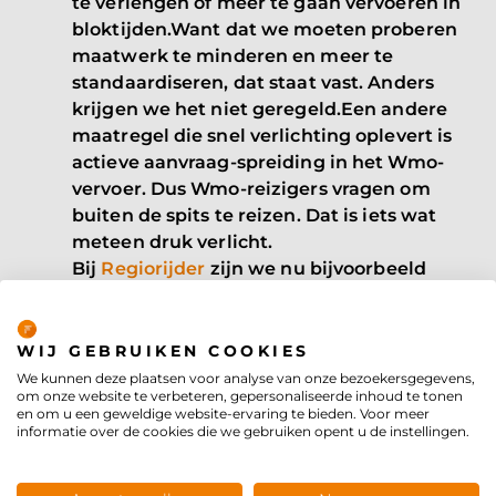
te verlengen of meer te gaan vervoeren in
bloktijden.Want dat we moeten proberen
maatwerk te minderen en meer te
standaardiseren, dat staat vast. Anders
krijgen we het niet geregeld.Een andere
maatregel die snel verlichting oplevert is
actieve aanvraag-spreiding in het Wmo-
vervoer. Dus Wmo-reizigers vragen om
buiten de spits te reizen. Dat is iets wat
meteen druk verlicht.
Bij
Regiorijder
zijn we nu bijvoorbeeld
bezig alle laag bezette ritten voor
Privacybeleid
leerlingenvervoer in kaart te brengen,
zodat we over een maand inzichtelijk
WIJ GEBRUIKEN COOKIES
hebben waar efficiency slagen te maken
We kunnen deze plaatsen voor analyse van onze bezoekersgegevens,
om onze website te verbeteren, gepersonaliseerde inhoud te tonen
zijn. Waar we bijvoorbeeld ritten kunnen
en om u een geweldige website-ervaring te bieden. Voor meer
samenvoegen.
informatie over de cookies die we gebruiken opent u de instellingen.
Elke aanpassing gaat gepaard met (soms
nadelige) gevolgen. Vervoer in bloktijden is