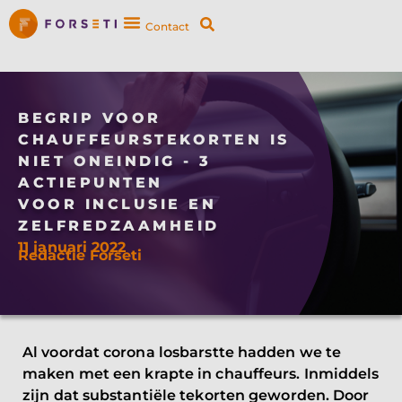
Contact
BEGRIP VOOR
CHAUFFEURSTEKORTEN IS
NIET ONEINDIG - 3
ACTIEPUNTEN
VOOR INCLUSIE EN
ZELFREDZAAMHEID
11 januari 2022
Redactie Forseti
Al voordat corona losbarstte hadden we te
maken met een krapte in chauffeurs. Inmiddels
zijn dat substantiële tekorten geworden. Door