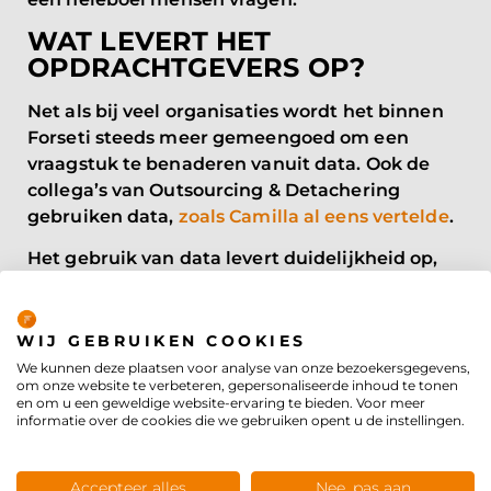
WAT LEVERT HET
OPDRACHTGEVERS OP?
Net als bij veel organisaties wordt het binnen
Forseti steeds meer gemeengoed om een
vraagstuk te benaderen vanuit data. Ook de
collega’s van Outsourcing & Detachering
gebruiken data,
zoals Camilla al eens vertelde
.
Het gebruik van data levert duidelijkheid op,
legt Ronald uit: “Onze opdrachtgevers zien ook
Privacybeleid
de voordelen. Op basis van data kunnen we
veel gerichter zeggen wat de impact zal zijn
WIJ GEBRUIKEN COOKIES
van een bepaalde maatregel. Hoe groot is het
We kunnen deze plaatsen voor analyse van onze bezoekersgegevens,
om onze website te verbeteren, gepersonaliseerde inhoud te tonen
effect op de doelgroep of op het eigen beleid?
en om u een geweldige website-ervaring te bieden. Voor meer
Moet je iets groots veranderen of kun je het
informatie over de cookies die we gebruiken opent u de instellingen.
klein houden omdat je focust?
Doordat we vooraf beter zicht hebben op de
Accepteer alles
Nee, pas aan