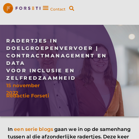
Contact
RADERTJES IN
DOELGROEPENVERVOER |
CONTRACTMANAGEMENT EN
DATA
VOOR INCLUSIE EN
ZELFREDZAAMHEID
15 november
2022
Redactie Forseti
In
een serie blogs
gaan we in op de samenhang
tussen al die afzonderlijke radertjes. Deze keer