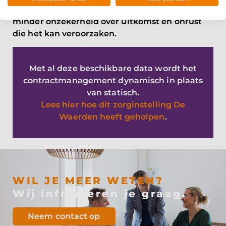
gevolgen van de te nemen maatregelen is er
minder onzekerheid over uitkomst en onrust
die het kan veroorzaken.
Met al deze beschikbare data wordt het
contractmanagement dynamisch in plaats
van statisch.
Lees hier hoe dit zorginstelling De
Waerden heeft geholpen
.
WIL JE MEER WETEN?
Wij informeren je graag.
Neem contact op