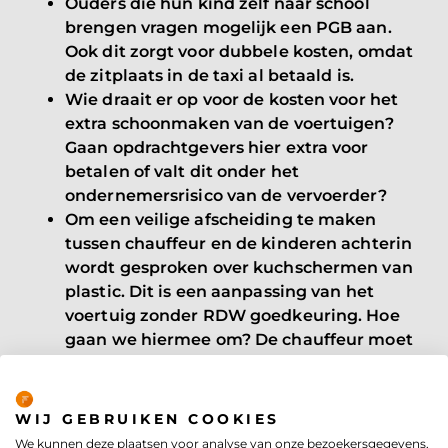
Ouders die hun kind zelf naar school
brengen vragen mogelijk een PGB aan.
Ook dit zorgt voor dubbele kosten, omdat
de zitplaats in de taxi al betaald is.
Wie draait er op voor de kosten voor het
extra schoonmaken van de voertuigen?
Gaan opdrachtgevers hier extra voor
betalen of valt dit onder het
ondernemersrisico van de vervoerder?
Om een veilige afscheiding te maken
tussen chauffeur en de kinderen achterin
wordt gesproken over kuchschermen van
plastic. Dit is een aanpassing van het
voertuig zonder RDW goedkeuring. Hoe
gaan we hiermee om? De chauffeur moet
zich wel veilig voelen.
Privacybeleid
Dit zijn enkele van de nieuwe uitdagingen
waar we nu tegenaan lopen. En dit zijn er nog
WIJ GEBRUIKEN COOKIES
maar een paar. Tijdens de opstartfase zullen
We kunnen deze plaatsen voor analyse van onze bezoekersgegevens,