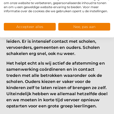
we de lijst nog wel verder uit kunnen breiden.
om onze website te verbeteren, gepersonaliseerde inhoud te tonen
en om u een geweldige website-ervaring te bieden. Voor meer
SAMEN GAAN WE DEZE
informatie over de cookies die we gebruiken opent u de instellingen.
UITDAGING AAN
Accepteer alles
Nee, pas aan
Meer dan ooit komen betrokkenen met elkaar
in gesprek om deze opstart in goede banen te
leiden. Er is intensief contact met scholen,
vervoerders, gemeenten en ouders. Scholen
schakelen erg snel, ook nu weer.
Het helpt echt als wij actief de afstemming en
samenwerking coördineren en in contact
treden met alle betrokken waaronder ook de
scholen. Ouders kiezen er vaker voor de
kinderen zelf te laten reizen of brengen ze zelf.
Uiteindelijk hebben we allemaal hetzelfde doel
en we moeten in korte tijd vervoer opnieuw
opstarten voor een grote groep leerlingen.