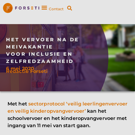
Contact
HET VERVOER NA DE
MEIVAKANTIE
VOOR INCLUSIE EN
ZELFREDZAAMHEID
6 mei 2020
Redactie Forseti
Met het
sectorprotocol ‘veilig leerlingenvervoer
en veilig kinderopvangvervoer’
kan het
schoolvervoer en het kinderopvangvervoer met
ingang van 11 mei van start gaan.