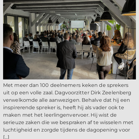
Met meer dan 100 deelnemers keken de sprekers
uit op een volle zaal. Dagvoorzitter Dirk Zeelenberg
verwelkomde alle aanwezigen. Behalve dat hij een
inspirerende spreker is, heeft hij als vader ook te
maken met het leerlingenvervoer. Hij wist de
serieuze zaken die we bespraken af te wisselen met
luchtigheid en zorgde tijdens de dagopening voor
[…]