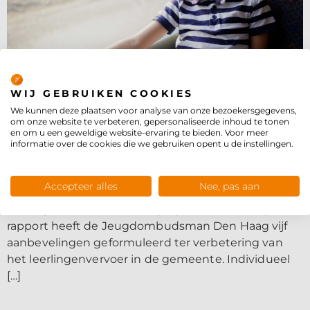
Privacybeleid
WIJ GEBRUIKEN COOKIES
We kunnen deze plaatsen voor analyse van onze bezoekersgegevens,
om onze website te verbeteren, gepersonaliseerde inhoud te tonen
Beide rapporten pleiten voor maatwerk in het
en om u een geweldige website-ervaring te bieden. Voor meer
leerlingenvervoer. In het rapport van de
informatie over de cookies die we gebruiken opent u de instellingen.
Kinderombudsman worden tien uitgangspunten
genoemd om gemeenten te helpen in de
Accepteer alles
Nee, pas aan
besluitvorming rond de aanvragen en uitvoering van
leerlingenvervoer. In navolging van dat landelijke
rapport heeft de Jeugdombudsman Den Haag vijf
aanbevelingen geformuleerd ter verbetering van
het leerlingenvervoer in de gemeente. Individueel
[…]