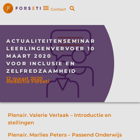
Contact
ACTUALITEITENSEMINAR
LEERLINGENVERVOER 10
MAART 2020
VOOR INCLUSIE EN
ZELFREDZAAMHEID
12 maart 2020
Redactie Forseti
Plenair. Valerie Verlaak – Introductie en
stellingen
Plenair. Marlies Peters – Passend Onderwijs