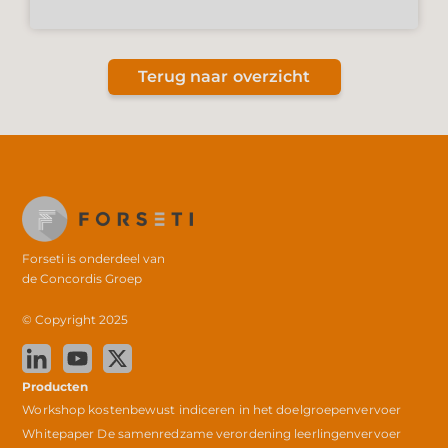
Terug naar overzicht
Forseti is onderdeel van
de
Concordis Groep
© Copyright 2025
Producten
Workshop kostenbewust indiceren in het doelgroepenvervoer
Whitepaper De samenredzame verordening leerlingenvervoer