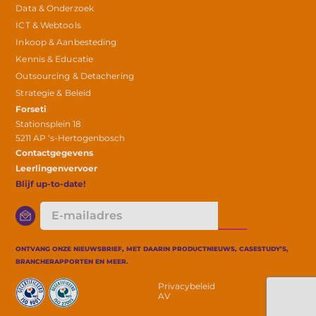
Data & Onderzoek
ICT & Webtools
Inkoop & Aanbesteding
Kennis & Educatie
Outsourcing & Detachering
Strategie & Beleid
Forseti
Stationsplein 18
5211 AP ‘s-Hertogenbosch
Contactgegevens
Leerlingenvervoer
Blijf up-to-date!
E-
mailadres
ONTVANG ONZE NIEUWSBRIEF, MET DAARIN PRODUCTNIEUWS, CASESTUDY’S,
BRANCHERAPPORTEN EN MEER.
Privacybeleid
AV