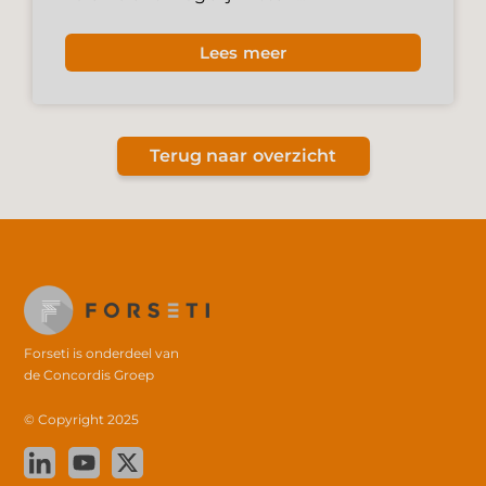
Lees meer
Terug naar overzicht
Forseti is onderdeel van
de
Concordis Groep
© Copyright 2025