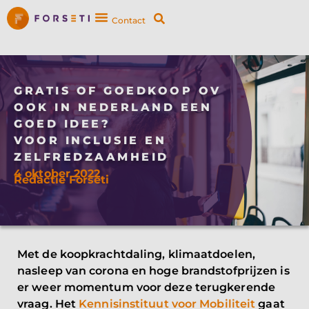
Contact
GRATIS OF GOEDKOOP OV
OOK IN NEDERLAND EEN
GOED IDEE?
VOOR INCLUSIE EN
ZELFREDZAAMHEID
4 oktober 2022
Redactie Forseti
Met de koopkrachtdaling, klimaatdoelen,
nasleep van corona en hoge brandstofprijzen is
er weer momentum voor deze terugkerende
vraag. Het
Kennisinstituut voor Mobiliteit
gaat