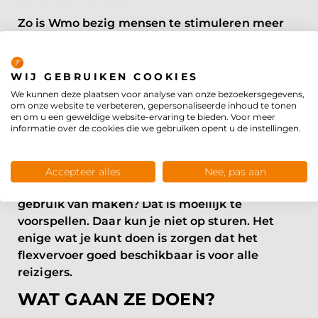
Zo is Wmo bezig mensen te stimuleren meer
het ov te gebruiken. Zij zijn gebaat bij
Privacybeleid
gemakkelijk beschikbaar ov. Vanuit hun
oogpunt is het dus niet altijd logisch dat
WIJ GEBRUIKEN COOKIES
bussen niet meer door alle dorpskernen
We kunnen deze plaatsen voor analyse van onze bezoekersgegevens,
om onze website te verbeteren, gepersonaliseerde inhoud te tonen
kronkelen.
en om u een geweldige website-ervaring te bieden. Voor meer
informatie over de cookies die we gebruiken opent u de instellingen.
Terwijl een afdeling mobiliteit op een andere
manier bezig is met die beschikbaarheid. Want
het succes van flexvervoer is sterk afhankelijk
Accepteer alles
Nee, pas aan
van het gedrag van reizigers. Gaan ze er wel
gebruik van maken? Dat is moeilijk te
voorspellen. Daar kun je niet op sturen. Het
enige wat je kunt doen is zorgen dat het
flexvervoer goed beschikbaar is voor alle
reizigers.
WAT GAAN ZE DOEN?