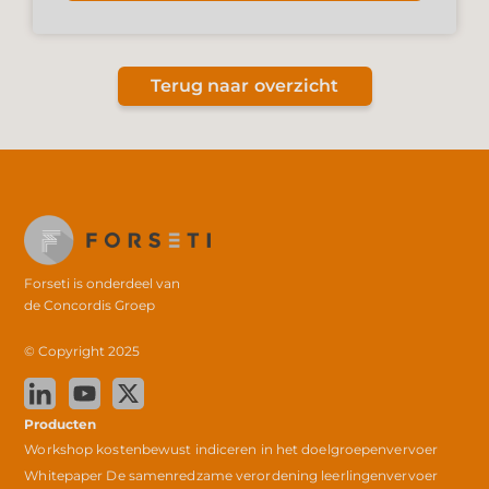
Terug naar overzicht
Forseti is onderdeel van
de
Concordis Groep
© Copyright 2025
Producten
Workshop kostenbewust indiceren in het doelgroepenvervoer
Whitepaper De samenredzame verordening leerlingenvervoer