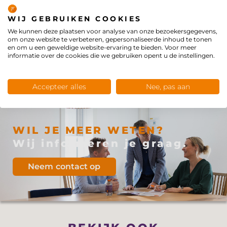
ziet. Ze kunnen nu transparant samen met de
WIJ GEBRUIKEN COOKIES
opdrachtgever praten over het
We kunnen deze plaatsen voor analyse van onze bezoekersgegevens,
kwaliteitsniveau dat ze willen bieden aan
om onze website te verbeteren, gepersonaliseerde inhoud te tonen
reizigers. En het is vervolgens aan de politiek
en om u een geweldige website-ervaring te bieden. Voor meer
informatie over de cookies die we gebruiken opent u de instellingen.
om te besluiten welk budget daarvoor
beschikbaar is. Dan staat kwaliteit voor de
reizigers eindelijk weer echt centraal.
Accepteer alles
Nee, pas aan
WIL JE MEER WETEN?
Wij informeren je graag.
Neem contact op