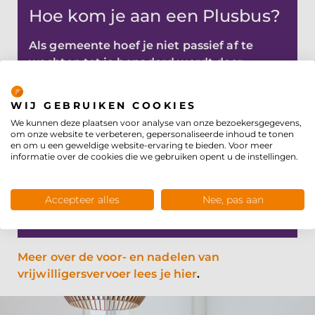
Hoe kom je aan een Plusbus?
Als gemeente hoef je niet passief af te
wachten tot je benaderd wordt door
Privacybeleid
iemand als Theo. Je kunt ook de deur
openzetten en actief zoeken naar
WIJ GEBRUIKEN COOKIES
initiatiefnemers. Met de sociale
We kunnen deze plaatsen voor analyse van onze bezoekersgegevens,
meerwaarde van lokaal vrijwilligersvervoer
om onze website te verbeteren, gepersonaliseerde inhoud te tonen
en om u een geweldige website-ervaring te bieden. Voor meer
en de besparing die het oplevert is dat
informatie over de cookies die we gebruiken opent u de instellingen.
zeker de moeite waard. Hoe je dat doet?
Wytze en Theo vertellen je er graag meer
Accepteer alles
Nee, pas aan
over
.
Meer over de voor- en nadelen van
vrijwilligersvervoer lees je hier
.