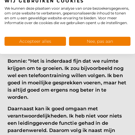
BLIJVEN STILSTAAN
WIJ GEBRUIKEN COOKIES
We kunnen deze plaatsen voor analyse van onze bezoekersgegevens,
Maike: “Ik ben nog lerende en dat vind ik juist
om onze website te verbeteren, gepersonaliseerde inhoud te tonen
en om u een geweldige website-ervaring te bieden. Voor meer
heel leuk. Iedere dag leer je wel iets bij en ik
informatie over de cookies die we gebruiken opent u de instellingen.
vind het allemaal heel interessant. Het geeft
me veel energie en rust om te weten dat ik hier
Accepteer alles
Nee, pas aan
mezelf kan blijven ontwikkelen en dat ik in de
toekomst niet blijft stilstaan.”
Bonnie: “Het is inderdaad fijn dat we ruimte
krijgen om te groeien. Ik zou bijvoorbeeld nog
wel een telefoontraining willen volgen. Ik ben
goed in moeilijke gesprekken voeren, maar het
is altijd goed om ergens nog beter in te
worden.
Daarnaast kan ik goed omgaan met
verantwoordelijkheden. Ik heb niet voor niets
een leidinggevende functie gehad in de
paardenwereld. Daarom volg ik naast mijn