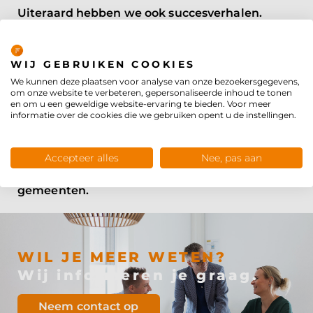
Uiteraard hebben we ook succesverhalen.
Zoals
het verhaal van Quinten
. Quinten heeft
Privacybeleid
zelfstandig leren reizen met het ov met de
Voor Elkaar Pas. Die zelfredzaamheid is iets
WIJ GEBRUIKEN COOKIES
waar hij de rest van zijn leven profijt van heeft.
We kunnen deze plaatsen voor analyse van onze bezoekersgegevens,
om onze website te verbeteren, gepersonaliseerde inhoud te tonen
en om u een geweldige website-ervaring te bieden. Voor meer
Deze successen komen vooral tot stand door de
informatie over de cookies die we gebruiken opent u de instellingen.
inzet van de betrokken (beleids)medewerkers
van de verschillende afdelingen. Want zonder
gedreven mensen kunnen we die complexe
Accepteer alles
Nee, pas aan
casussen niet zo succesvol aanpakken binnen
gemeenten.
WIL JE MEER WETEN?
Wij informeren je graag.
Neem contact op