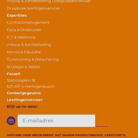
Inkoop & Aanbesteding Doelgroepenvervoer
Draaiboek leerlingenvervoer
Expertises
Contractmanagement
Data & Onderzoek
ICT & Webtools
Inkoop & Aanbesteding
Kennis & Educatie
Outsourcing & Detachering
Strategie & Beleid
Forseti
Stationsplein 18
5211 AP ‘s-Hertogenbosch
Contactgegevens
Leerlingenvervoer
Blijf up-to-date!
E-
mailadres
ONTVANG ONZE NIEUWSBRIEF, MET DAARIN PRODUCTNIEUWS, CASESTUDY’S,