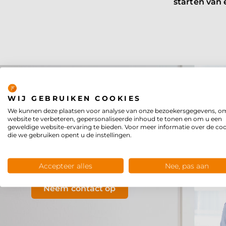
starten van
Privacy
WIJ GEBRUIKEN COOKIES
We kunnen deze plaatsen voor analyse van onze bezoekersgegevens, o
website te verbeteren, gepersonaliseerde inhoud te tonen en om u een
geweldige website-ervaring te bieden. Voor meer informatie over de co
die we gebruiken opent u de instellingen.
WIL JE MEER WET
Wij informeren je
Accepteer alles
Nee, pas aan
Neem contact op