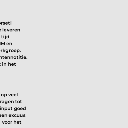
rseti
 leveren
tijd
AIM en
erkgroep.
tennotitie.
 in het
 op veel
ragen tot
e input goed
geen excuus
 voor het