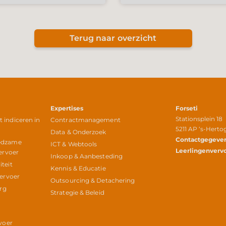
Terug naar overzicht
Expertises
Forseti
Stationsplein 18
indiceren in
Contractmanagement
5211 AP ‘s-Hert
r
Data & Onderzoek
Contactgegeve
edzame
ICT & Webtools
Leerlingenverv
ervoer
Inkoop & Aanbesteding
teit
Kennis & Educatie
vervoer
Outsourcing & Detachering
org
Strategie & Beleid
voer