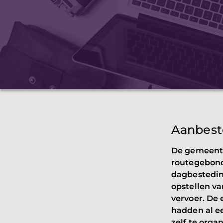
Aanbest
De gemeente
routegebond
dagbestedin
opstellen v
vervoer. De 
hadden al ee
zelf te orga