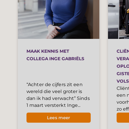
MAAK KENNIS MET
CLIË
COLLEGA INGE GABRIËLS
VERA
OPLO
GIST
VOLS
“Achter de cijfers zit een
Cliën
wereld die veel groter is
een n
dan ik had verwacht” Sinds
voor
1 maart versterkt Inge...
zo eff
Lees meer