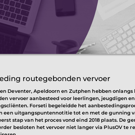
eding routegebonden vervoer
n Deventer, Apeldoorn en Zutphen hebben onlangs
en vervoer aanbesteed voor leerlingen, jeugdigen e
gscliënten. Forseti begeleidde het aanbestedingspro
an een uitgangspuntennotitie tot en met de gunning v
eerst stap van het proces vond eind 2018 plaats. De 
rder besloten het vervoer niet langer via PlusOV te r
niseren.