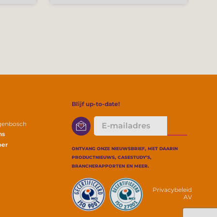
Blijf up-to-date!
E-
ogenbosch
mailadres
ns
oer
ONTVANG ONZE NIEUWSBRIEF, MET DAARIN
PRODUCTNIEUWS, CASESTUDY’S,
BRANCHERAPPORTEN EN MEER.
Privacybeleid
AV