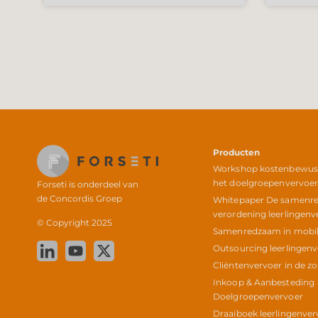
Producten
Workshop kostenbewust 
het doelgroepenvervoe
Forseti is onderdeel van
de
Concordis Groep
Whitepaper De samenr
verordening leerlingenv
© Copyright 2025
Samenredzaam in mobili
Outsourcing leerlingen
Cliëntenvervoer in de z
Inkoop & Aanbesteding
Doelgroepenvervoer
Draaiboek leerlingenver