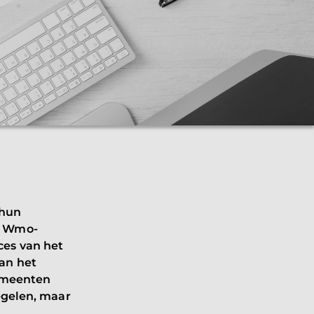
 hun
n Wmo-
ces van het
an het
gemeenten
egelen, maar