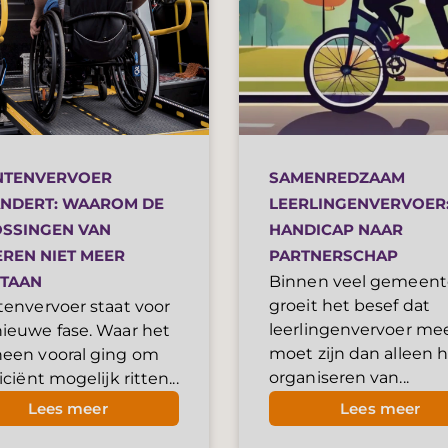
NTENVERVOER
SAMENREDZAAM
NDERT: WAAROM DE
LEERLINGENVERVOER:
SSINGEN VAN
HANDICAP NAAR
EREN NIET MEER
PARTNERSCHAP
TAAN
Binnen veel gemeen
groeit het besef dat
tenvervoer staat voor
leerlingenvervoer me
ieuwe fase. Waar het
moet zijn dan alleen 
heen vooral ging om
organiseren van...
iciënt mogelijk ritten...
Lees meer
Lees meer