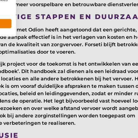
an een meer voorspelbare en betrouwbare dienstverle
MSTIGE STAPPEN EN DUURZA
king met Odion heeft aangetoond dat een gerichte,
e aanpak effectief is in het verlagen van kosten en h
an de kwaliteit van zorgvervoer. Forseti blijft betrok
ptimalisaties door te voeren.
jk project voor de toekomst is het ontwikkelen van e
dboek’. Dit handboek zal dienen als een leidraad voor 
 locaties en alle andere betrokkenen bij het vervoer. 
k is om vooraf duidelijke afspraken te maken tussen 
locaties, beleid en leidinggevenden, zodat er minder r
jdens de operatie. Het legt bijvoorbeeld vast hoeveel l
bezoeken en over welke afstand vervoer wordt aangeb
ok bij andere zorginstellingen worden toegepast om
e verbeteringen te realiseren.
USIE