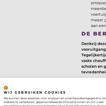
emissie
meerder
voertui
meest g
aan ee
DE BE
Dankzij deze
vooruitgang
Tegelijkerti
vaste chauff
scholen en g
tevredenhei
Het nieuwe c
Privacy
heeft aanzie
te hebben i
WIJ GEBRUIKEN COOKIES
kan Odion be
We kunnen deze plaatsen voor analyse van onze bezoekersgegevens, o
website te verbeteren, gepersonaliseerde inhoud te tonen en om u een
misgaat, ti
geweldige website-ervaring te bieden. Voor meer informatie over de co