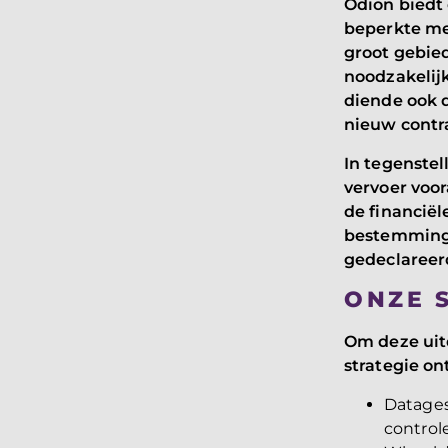
Odion biedt 
beperkte me
groot gebie
noodzakelijk
diende ook 
nieuw contr
In tegenstel
vervoer voor
de financiël
bestemming
gedeclareerd
ONZE 
Om deze uit
strategie on
Datage
control