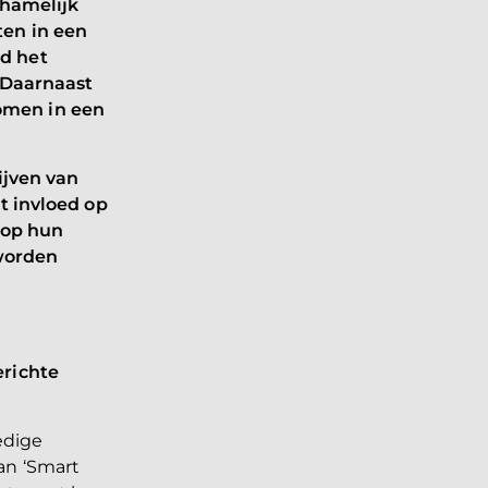
chamelijk
ten in een
d het
. Daarnaast
omen in een
ijven van
t invloed op
g op hun
worden
erichte
edige
an ‘Smart