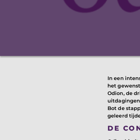
In een inte
het gewenste
Odion, de dr
uitdagingen 
Bot de stapp
geleerd tijd
DE CO