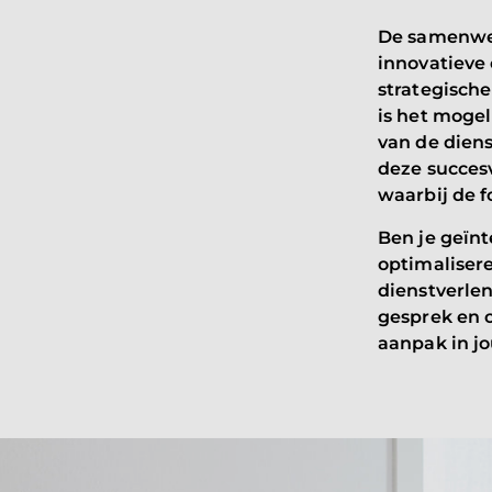
De samenwer
innovatieve
strategisch
is het mogel
van de diens
deze succesv
waarbij de 
Ben je geïnt
optimaliser
dienstverle
gesprek en o
aanpak in jo