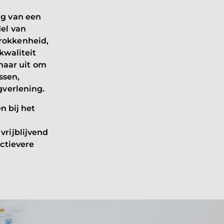
ng van een
el van
rokkenheid,
kwaliteit
rnaar uit om
ssen,
gverlening.
n bij het
vrijblijvend
ctievere