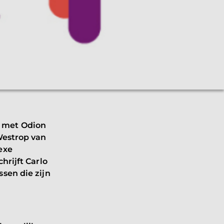
n met Odion
Westrop van
exe
hrijft Carlo
sen die zijn