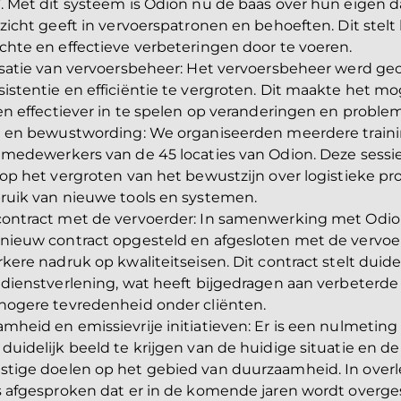
. Met dit systeem is Odion nu de baas over hun eigen d
zicht geeft in vervoerspatronen en behoeften. Dit stelt 
chte en effectieve verbeteringen door te voeren.
isatie van vervoersbeheer
: Het vervoersbeheer werd gec
istentie en efficiëntie te vergroten. Dit maakte het mo
 en effectiever in te spelen op veranderingen en proble
g en bewustwording
: We organiseerden meerdere train
 medewerkers van de 45 locaties van Odion. Deze sessi
 op het vergroten van het bewustzijn over logistieke p
ruik van nieuwe tools en systemen.
ontract met de vervoerder
: In samenwerking met Odi
nieuw contract opgesteld en afgesloten met de vervoe
rkere nadruk op kwaliteitseisen. Dit contract stelt duid
 dienstverlening, wat heeft bijgedragen aan verbeterde 
hogere tevredenheid onder cliënten.
mheid en emissievrije initiatieven
: Er is een nulmetin
duidelijk beeld te krijgen van de huidige situatie en de
tige doelen op het gebied van duurzaamheid. In over
s afgesproken dat er in de komende jaren wordt overge