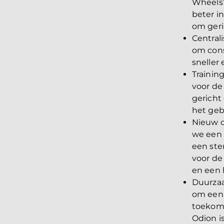
Wheels’
beter in
om geri
Central
om cons
sneller
Trainin
voor de
gericht
het geb
Nieuw c
we een 
een ste
voor de
en een 
Duurzaa
om een 
toekoms
Odion i