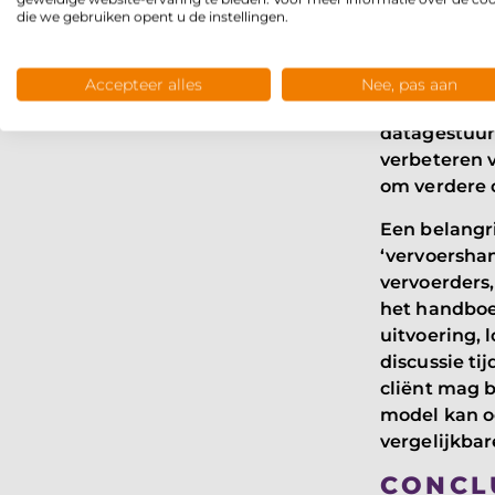
bijdraagt a
die we gebruiken opent u de instellingen.
TOEKO
Accepteer alles
Nee, pas aan
De samenwer
datagestuurd
verbeteren v
om verdere o
Een belangri
‘vervoershan
vervoerders,
het handboe
uitvoering, 
discussie ti
cliënt mag 
model kan o
vergelijkbar
CONCL