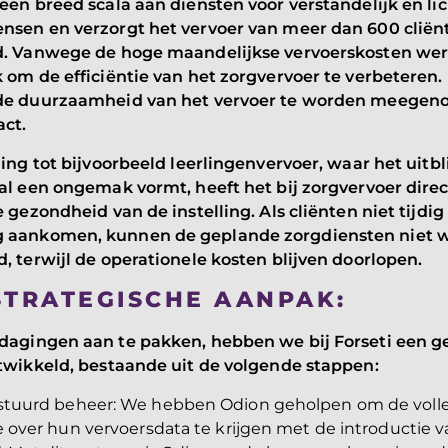
een breed scala aan diensten voor verstandelijk en li
nsen en verzorgt het vervoer van meer dan 600 cliën
d. Vanwege de hoge maandelijkse vervoerskosten wer
 om de efficiëntie van het zorgvervoer te verbeteren
de duurzaamheid van het vervoer te worden meegen
act.
ling tot bijvoorbeeld leerlingenvervoer, waar het uitbl
al een ongemak vormt, heeft het bij zorgvervoer direc
e gezondheid van de instelling. Als cliënten niet tijdi
 aankomen, kunnen de geplande zorgdiensten niet 
, terwijl de operationele kosten blijven doorlopen.
STRATEGISCHE AANPAK:
dagingen aan te pakken, hebben we bij Forseti een g
twikkeld, bestaande uit de volgende stappen:
stuurd beheer
: We hebben Odion geholpen om de voll
e over hun vervoersdata te krijgen met de introductie v