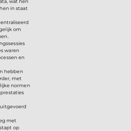
ata, wat hen
hen in staat
entraliseerd
gelijk om
men.
ingssessies
es waren
rocessen en
on hebben
rder, met
elijke normen
prestaties
g uitgevoerd
leg met
stapt op