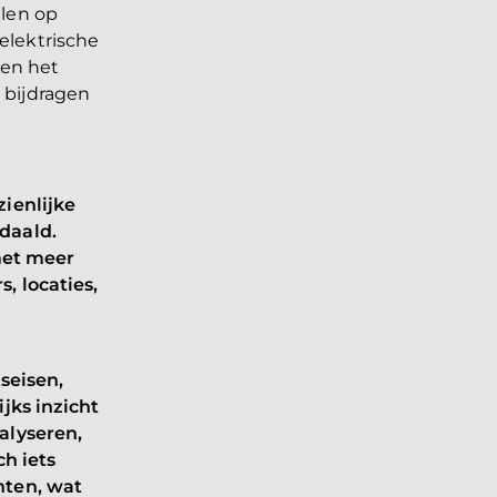
llen op
elektrische
gen het
 bijdragen
ienlijke
daald.
 met meer
, locaties,
seisen,
jks inzicht
alyseren,
ch iets
nten, wat