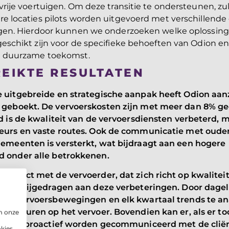
vrije voertuigen. Om deze transitie te ondersteunen, zu
e locaties pilots worden uitgevoerd met verschillende 
gen. Hierdoor kunnen we onderzoeken welke oplossin
eschikt zijn voor de specifieke behoeften van Odion en
n duurzame toekomst.
REIKTE RESULTATEN
 uitgebreide en strategische aanpak heeft Odion aanz
 geboekt. De vervoerskosten zijn met meer dan 8% ge
jd is de kwaliteit van de vervoersdiensten verbeterd,
eurs en vaste routes. Ook de communicatie met ouders
emeenten is versterkt, wat bijdraagt aan een hogere
d onder alle betrokkenen.
ontract met de vervoerder, dat zich richt op kwaliteit
beleid
nlijk bijgedragen aan deze verbeteringen. Door dageli
n de vervoersbewegingen en elk kwartaal trends te an
ter sturen op het vervoer. Bovendien kan er, als er to
m onze
jdig en proactief worden gecommuniceerd met de clië
okies