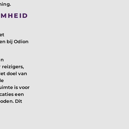
ning.
AMHEID
et
ken bij Odion
en
reizigers,
Het doel van
de
uimte is voor
ocaties een
oden. Dit