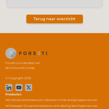
Terug naar overzicht
Forseti is onderdeel van
de
Concordis Groep
© Copyright 2025
Producten
Workshop kostenbewust indiceren in het doelgroepenvervoer
Whitepaper De samenredzame verordening leerlingenvervoer