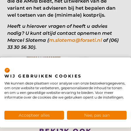
die de AMvB biedt, het uitwerken van de
variant en het adviseren bij het bepalen dan
wel toetsen van de (minimale) kostprijs.
Heeft u hierover vragen of heeft u advies
nodig? U kunt altijd contact opnemen met
Marcel Slotema (
m.slotema@forseti.nl
of (06)
33 30 56 30).
Privacybeleid
WIL JE MEER WETEN?
WIJ GEBRUIKEN COOKIES
Wij informeren je graag.
We kunnen deze plaatsen voor analyse van onze bezoekersgegevens,
om onze website te verbeteren, gepersonaliseerde inhoud te tonen
en om u een geweldige website-ervaring te bieden. Voor meer
Neem contact op
informatie over de cookies die we gebruiken opent u de instellingen.
Accepteer alles
Nee, pas aan