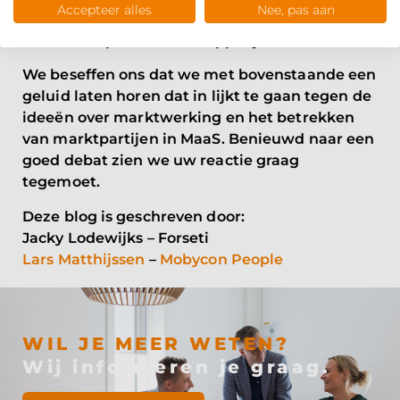
Accepteer alles
Nee, pas aan
alleen afstemt op de individuele behoeften,
maar ook op de maatschappelijke noodzaak.
We beseffen ons dat we met bovenstaande een
geluid laten horen dat in lijkt te gaan tegen de
ideeën over marktwerking en het betrekken
van marktpartijen in MaaS. Benieuwd naar een
goed debat zien we uw reactie graag
tegemoet.
Deze blog is geschreven door:
Jacky Lodewijks – Forseti
Lars Matthijssen
–
Mobycon People
WIL JE MEER WETEN?
Wij informeren je graag.