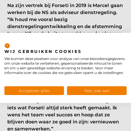
Na zijn vertrek bij Forseti in 2019 is Marcel gaan
werken bij de NS als adviseur dienstregeling.
“Ik houd me vooral bezig
dienstregelingontwikkeling en de afstemming
tussen NS en de buitenwereld over de plannen
Privacybeleid
voor de dienstregeling,” legt Marcel uit. “Er zijn
best wat raakvlakken met het werk dat ik bij
WIJ GEBRUIKEN COOKIES
Forseti deed, vooral in het omgaan met
We kunnen deze plaatsen voor analyse van onze bezoekersgegevens,
verschillende stakeholders.”
om onze website te verbeteren, gepersonaliseerde inhoud te tonen
en om u een geweldige website-ervaring te bieden. Voor meer
Marcel heeft nog steeds een zwak voor de
informatie over de cookies die we gebruiken opent u de instellingen.
dynamiek binnen Forseti. “Blijf werken zoals ik
me herinner dat het vroeger was,” adviseert hij
Accepteer alles
Nee, pas aan
zijn voormalige collega’s. “De samenwerking
tussen collega’s, van beleid tot uitvoering, is
iets wat Forseti altijd sterk heeft gemaakt. Ik
wens het team veel succes en hoop dat ze
blijven doen waar ze goed in zijn: vernieuwen
en samenwerken.”