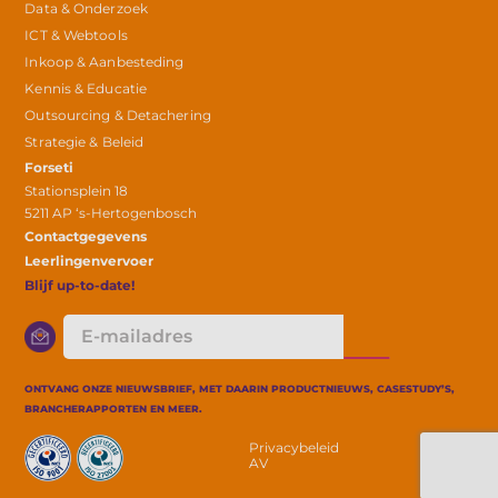
Data & Onderzoek
ICT & Webtools
Inkoop & Aanbesteding
Kennis & Educatie
Outsourcing & Detachering
Strategie & Beleid
Forseti
Stationsplein 18
5211 AP ‘s-Hertogenbosch
Contactgegevens
Leerlingenvervoer
Blijf up-to-date!
E-
mailadres
ONTVANG ONZE NIEUWSBRIEF, MET DAARIN PRODUCTNIEUWS, CASESTUDY’S,
BRANCHERAPPORTEN EN MEER.
Privacybeleid
AV