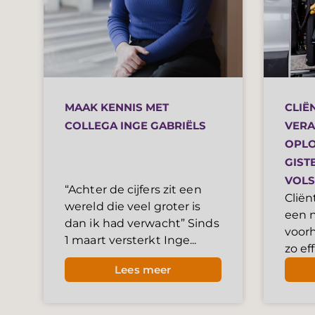
MAAK KENNIS MET
CLIË
COLLEGA INGE GABRIËLS
VERA
OPLO
GIST
VOLS
“Achter de cijfers zit een
Cliën
wereld die veel groter is
een n
dan ik had verwacht” Sinds
voor
1 maart versterkt Inge...
zo eff
Lees meer