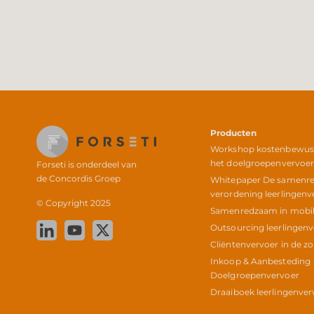
Producten
Workshop kostenbewust 
het doelgroepenvervoe
Forseti is onderdeel van
de
Concordis Groep
Whitepaper De samenr
verordening leerlingenv
© Copyright 2025
Samenredzaam in mobili
Outsourcing leerlingen
Cliëntenvervoer in de z
Inkoop & Aanbesteding
Doelgroepenvervoer
Draaiboek leerlingenver