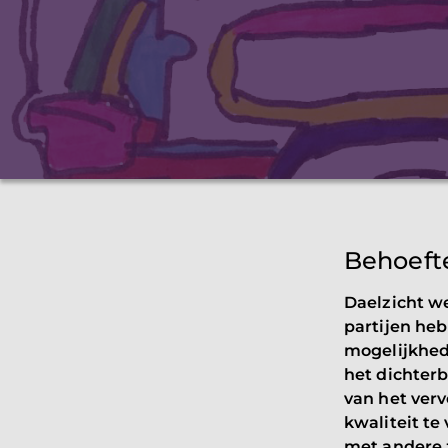
Behoefte
Daelzicht w
partijen heb
mogelijkhede
het dichterb
van het verv
kwaliteit t
met andere z