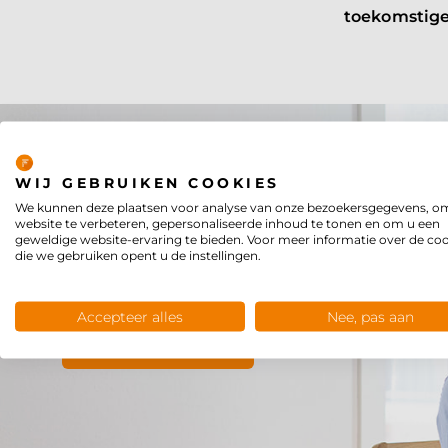
toekomstig
Privacy
WIJ GEBRUIKEN COOKIES
We kunnen deze plaatsen voor analyse van onze bezoekersgegevens, o
website te verbeteren, gepersonaliseerde inhoud te tonen en om u een
geweldige website-ervaring te bieden. Voor meer informatie over de co
die we gebruiken opent u de instellingen.
WIL JE MEER WET
Wij informeren je
Accepteer alles
Nee, pas aan
Neem contact op