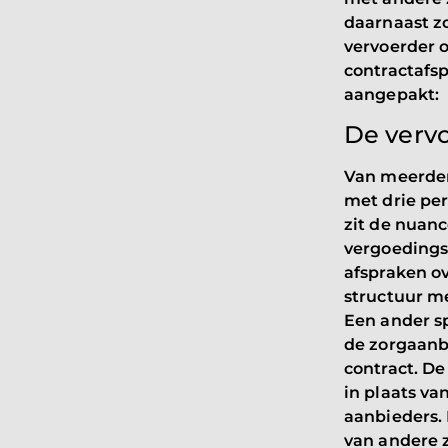
daarnaast zo
vervoerder o
contractafs
aangepakt:
De vervo
Van meerde
met drie per
zit de nuanc
vergoedings
afspraken ov
structuur me
Een ander sp
de zorgaanb
contract. D
in plaats va
aanbieders.
van andere 