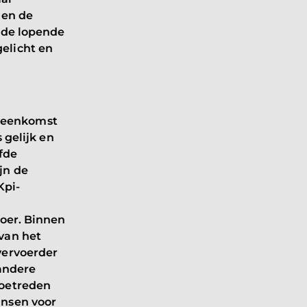
 en de
 de lopende
elicht en
reenkomst
 gelijk en
fde
jn de
Kpi-
voer. Binnen
van het
vervoerder
 andere
toetreden
ansen voor