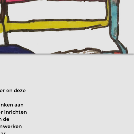
er en deze
denken aan
r inrichten
m de
menwerken
aar