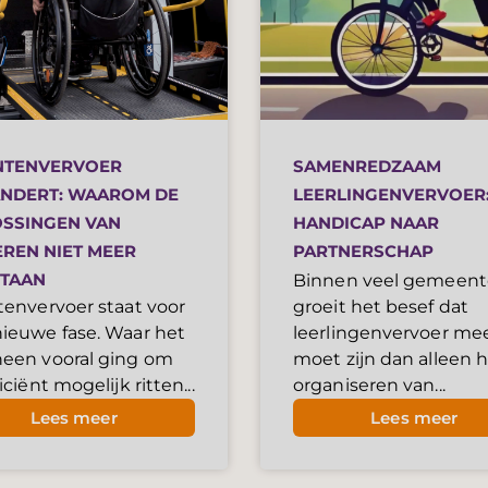
NTENVERVOER
SAMENREDZAAM
NDERT: WAAROM DE
LEERLINGENVERVOER:
SSINGEN VAN
HANDICAP NAAR
EREN NIET MEER
PARTNERSCHAP
TAAN
Binnen veel gemeen
groeit het besef dat
tenvervoer staat voor
leerlingenvervoer me
ieuwe fase. Waar het
moet zijn dan alleen 
heen vooral ging om
organiseren van...
iciënt mogelijk ritten...
Lees meer
Lees meer