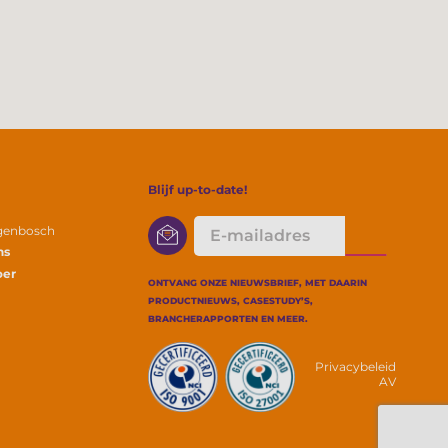
Blijf up-to-date!
E-
ogenbosch
mailadres
ns
oer
ONTVANG ONZE NIEUWSBRIEF, MET DAARIN
PRODUCTNIEUWS, CASESTUDY’S,
BRANCHERAPPORTEN EN MEER.
Privacybeleid
AV