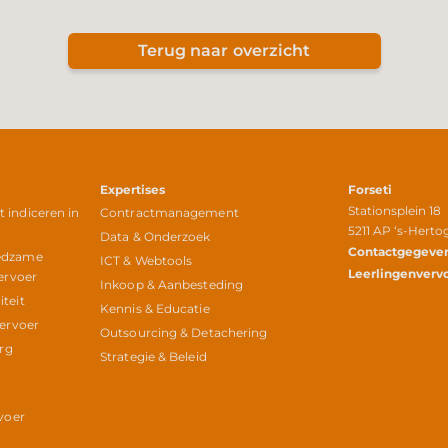
Terug naar overzicht
Expertises
Forseti
Stationsplein 18
indiceren in
Contractmanagement
5211 AP ‘s-Hert
r
Data & Onderzoek
Contactgegeve
edzame
ICT & Webtools
Leerlingenverv
ervoer
Inkoop & Aanbesteding
teit
Kennis & Educatie
vervoer
Outsourcing & Detachering
org
Strategie & Beleid
voer