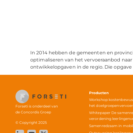
In 2014 hebben de gemeenten en provincie
optimaliseren van het vervoeraanbod naar
ontwikkelopgaven in de regio. Die opgave i
Producten
Workshop kostenbewust 
het doelgroepenvervoe
Forseti is onderdeel van
de
Concordis Groep
Whitepaper De samenr
verordening leerlingenv
© Copyright 2025
Samenredzaam in mobili
Outsourcing leerlingen