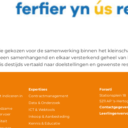
 gekozen voor de samenwerking binnen het kleinschali
 een samenhangend en elkaar versterkend geheel van kl
s destijds vertaald naar doelstellingen en gewenste resu
Expertises
Forseti
Stationsplein 18
indiceren in
Contractmanagement
5211 AP ‘s-Hert
r
Data & Onderzoek
Contactgegeve
edzame
ICT & Webtools
Leerlingenverv
ervoer
Inkoop & Aanbesteding
teit
Kennis & Educatie
vervoer