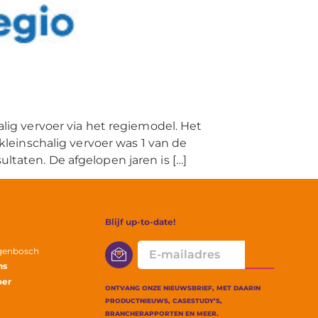
g vervoer via het regiemodel. Het
einschalig vervoer was 1 van de
ltaten. De afgelopen jaren is […]
Blijf up-to-date!
E-
ogenbosch
mailadres
ns
oer
ONTVANG ONZE NIEUWSBRIEF, MET DAARIN
PRODUCTNIEUWS, CASESTUDY’S,
BRANCHERAPPORTEN EN MEER.