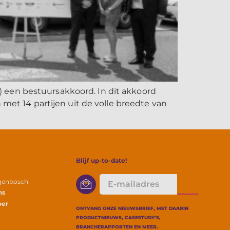
 een bestuursakkoord. In dit akkoord
 met 14 partijen uit de volle breedte van
Blijf up-to-date!
E-
ogenbosch
mailadres
ns
oer
ONTVANG ONZE NIEUWSBRIEF, MET DAARIN
PRODUCTNIEUWS, CASESTUDY’S,
BRANCHERAPPORTEN EN MEER.