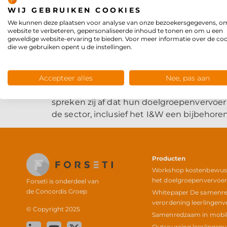
WIJ GEBRUIKEN COOKIES
We kunnen deze plaatsen voor analyse van onze bezoekersgegevens, o
website te verbeteren, gepersonaliseerde inhoud te tonen en om u een
geweldige website-ervaring te bieden. Voor meer informatie over de co
die we gebruiken opent u de instellingen.
Accepteer alles
Nee, pas aan
Op 31 mei ondertekenden 32 gemeenten en 
spreken zij af dat hun doelgroepenvervoer 
de sector, inclusief het I&W een bijbehore
Producten
Workshop kostenbewust 
het doelgroepenvervoe
Forseti is onderdeel van
de
Concordis Groep
Whitepaper De samenr
verordening leerlingenv
© Copyright 2025
Samenredzaam in mobili
Outsourcing leerlingen