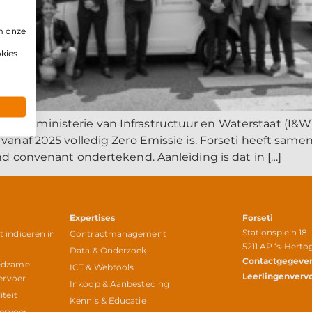
m onze
okies
het ministerie van Infrastructuur en Waterstaat (I&W)
vanaf 2025 volledig Zero Emissie is. Forseti heeft samen
nd convenant ondertekend. Aanleiding is dat in […]
Expertises
Forseti
Stationsplein 18
indiceren in
Contractmanagement
5211 AP ‘s-Hert
r
Data & Onderzoek
Contactgegeve
edzame
ICT & Webtools
Leerlingenverv
ervoer
Inkoop & Aanbesteding
teit
Kennis & Educatie
vervoer