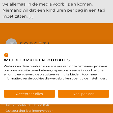
we allemaal in de media voorbij zien komen.
Niemand wil dat een kind uren per dag in een taxi
moet zitten. […]
Privacybeleid
Forseti is onderdeel van
de
Concordis Groep
WIJ GEBRUIKEN COOKIES
We kunnen deze plaatsen voor analyse van onze bezoekersgegevens,
© Copyright 2025
om onze website te verbeteren, gepersonaliseerde inhoud te tonen
en om u een geweldige website-ervaring te bieden. Voor meer
informatie over de cookies die we gebruiken opent u de instellingen.
Producten
Workshop kostenbewust indiceren in het doelgroepenvervoer
Accepteer alles
Nee, pas aan
Whitepaper De samenredzame verordening leerlingenvervoer
Samenredzaam in mobiliteit
Outsourcing leerlingenvervoer