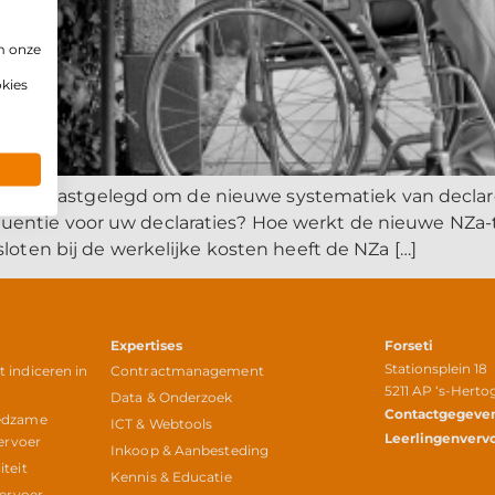
m onze
okies
egevens vastgelegd om de nieuwe systematiek van declar
ntie voor uw declaraties? Hoe werkt de nieuwe NZa-tar
loten bij de werkelijke kosten heeft de NZa […]
Expertises
Forseti
Stationsplein 18
indiceren in
Contractmanagement
5211 AP ‘s-Hert
r
Data & Onderzoek
Contactgegeve
edzame
ICT & Webtools
Leerlingenverv
ervoer
Inkoop & Aanbesteding
teit
Kennis & Educatie
vervoer