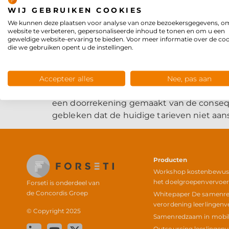
WIJ GEBRUIKEN COOKIES
We kunnen deze plaatsen voor analyse van onze bezoekersgegevens, o
website te verbeteren, gepersonaliseerde inhoud te tonen en om u een
geweldige website-ervaring te bieden. Voor meer informatie over de co
die we gebruiken opent u de instellingen.
Accepteer alles
Nee, pas aan
Heeft u eigenlijk in uw registratie alle g
een doorrekening gemaakt van de conseque
gebleken dat de huidige tarieven niet aans
Producten
Workshop kostenbewust 
het doelgroepenvervoe
Forseti is onderdeel van
de
Concordis Groep
Whitepaper De samenr
verordening leerlingenv
© Copyright 2025
Samenredzaam in mobili
Outsourcing leerlingen