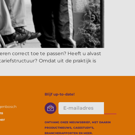
eren correct toe te passen? Heeft u alvast
iefstructuur? Omdat uit de praktijk is
Blijf up-to-date!
E-
ogenbosch
mailadres
ns
oer
ONTVANG ONZE NIEUWSBRIEF, MET DAARIN
PRODUCTNIEUWS, CASESTUDY’S,
BRANCHERAPPORTEN EN MEER.