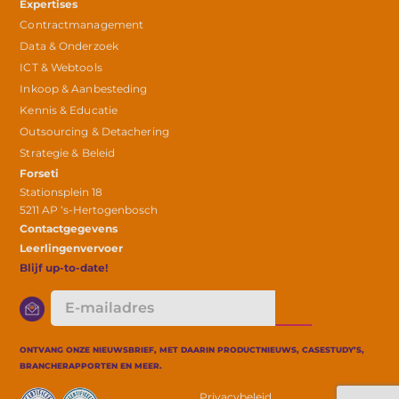
Expertises
Contractmanagement
Data & Onderzoek
ICT & Webtools
Inkoop & Aanbesteding
Kennis & Educatie
Outsourcing & Detachering
Strategie & Beleid
Forseti
Stationsplein 18
5211 AP ‘s-Hertogenbosch
Contactgegevens
Leerlingenvervoer
Blijf up-to-date!
E-
mailadres
ONTVANG ONZE NIEUWSBRIEF, MET DAARIN PRODUCTNIEUWS, CASESTUDY’S,
BRANCHERAPPORTEN EN MEER.
Privacybeleid