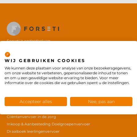
Forseti is onderdeel van
de
Concordis Groep
Privacybeleid
© Copyright 2025
WIJ GEBRUIKEN COOKIES
We kunnen deze plaatsen voor analyse van onze bezoekersgegevens,
om onze website te verbeteren, gepersonaliseerde inhoud te tonen
en om u een geweldige website-ervaring te bieden. Voor meer
Producten
informatie over de cookies die we gebruiken opent u de instellingen.
Workshop kostenbewust indiceren in het doelgroepenvervoer
Whitepaper De samenredzame verordening leerlingenvervoer
Accepteer alles
Nee, pas aan
Samenredzaam in mobiliteit
Outsourcing leerlingenvervoer
Cliëntenvervoer in de zorg
Inkoop & Aanbesteding Doelgroepenvervoer
Draaiboek leerlingenvervoer