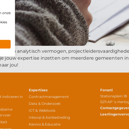
m onze
okies
 scherp analytisch vermogen, projectleidersvaardighede
 je jouw expertise inzetten om meerdere gemeenten in
naar jou!
Expertises
Forseti
Stationsplein 18
indiceren in
Contractmanagement
5211 AP ‘s-Hert
r
Data & Onderzoek
Contactgegeve
edzame
ICT & Webtools
Leerlingenverv
ervoer
Inkoop & Aanbesteding
teit
Kennis & Educatie
vervoer