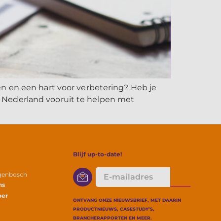
n en een hart voor verbetering? Heb je
 Nederland vooruit te helpen met
Blijf up-to-date!
E-
ogenbosch
mailadres
ns
oer
ONTVANG ONZE NIEUWSBRIEF, MET DAARIN
PRODUCTNIEUWS, CASESTUDY’S,
BRANCHERAPPORTEN EN MEER.