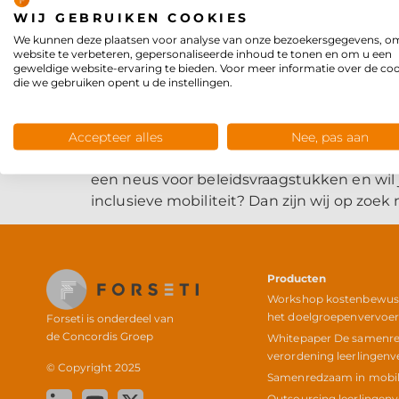
WIJ GEBRUIKEN COOKIES
We kunnen deze plaatsen voor analyse van onze bezoekersgegevens, o
website te verbeteren, gepersonaliseerde inhoud te tonen en om u een
geweldige website-ervaring te bieden. Voor meer informatie over de co
die we gebruiken opent u de instellingen.
Accepteer alles
Nee, pas aan
Ben jij een bevlogen professional met een
een neus voor beleidsvraagstukken en wil
inclusieve mobiliteit? Dan zijn wij op zoek 
Producten
Workshop kostenbewust 
het doelgroepenvervoe
Forseti is onderdeel van
de
Concordis Groep
Whitepaper De samenr
verordening leerlingenv
© Copyright 2025
Samenredzaam in mobili
Outsourcing leerlingen