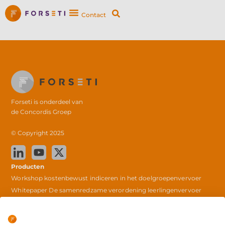
Contact
Forseti is onderdeel van
de
Concordis Groep
© Copyright 2025
Producten
Workshop kostenbewust indiceren in het doelgroepenvervoer
Whitepaper De samenredzame verordening leerlingenvervoer
Samenredzaam in mobiliteit
Privacybeleid
Outsourcing leerlingenvervoer