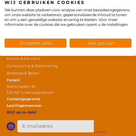
Cliëntenvervoer in de zorg
WIJ GEBRUIKEN COOKIES
Inkoop & Aanbesteding Doelgroepenvervoer
We kunnen deze plaatsen voor analyse van onze bezoekersgegevens,
om onze website te verbeteren, gepersonaliseerde inhoud te tonen
Draaiboek leerlingenvervoer
en om u een geweldige website-ervaring te bieden. Voor meer
Expertises
informatie over de cookies die we gebruiken opent u de instellingen.
Contractmanagement
Data & Onderzoek
Accepteer alles
Nee, pas aan
ICT & Webtools
Inkoop & Aanbesteding
Kennis & Educatie
Outsourcing & Detachering
Strategie & Beleid
Forseti
Stationsplein 18
5211 AP ‘s-Hertogenbosch
Contactgegevens
Leerlingenvervoer
Blijf up-to-date!
E-
mailadres