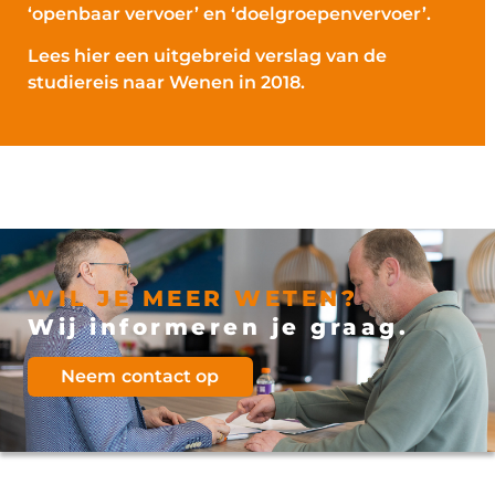
‘openbaar vervoer’ en ‘doelgroepenvervoer’.
Lees hier een uitgebreid verslag van de
studiereis naar Wenen in 2018.
WIL JE MEER WETEN?
Wij informeren je graag.
Neem contact op