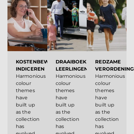
KOSTENBEWUST
DRAAIBOEK
REDZAME
INDICEREN
LEERLINGENVERVOER
VERORDENING
Harmonious
Harmonious
Harmonious
colour
colour
colour
themes
themes
themes
have
have
have
built up
built up
built up
as the
as the
as the
collection
collection
collection
has
has
has
evolved.
evolved.
evolved.