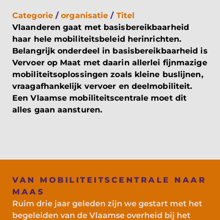
Categorie
/
organisatie
/
Titel
Vlaanderen gaat met basisbereikbaarheid
haar hele mobiliteitsbeleid herinrichten.
Belangrijk onderdeel in basisbereikbaarheid is
Vervoer op Maat met daarin allerlei fijnmazige
mobiliteitsoplossingen zoals kleine buslijnen,
vraagafhankelijk vervoer en deelmobiliteit.
Een Vlaamse mobiliteitscentrale moet dit
alles gaan aansturen.
VAN MOBILITEITSCENTRALE NAAR
MAAS
Ruim drie jaar geleden zijn we gestart met het
begeleiden van de Vlaamse overheid bij het