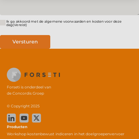
Ik ga akkoord met de algemene voorwaarden en kosten voor deze
Instemming
(Vereist)
dag
(Vereist)
Forseti is onderdeel van
de
Concordis Groep
© Copyright 2025
Producten
Workshop kostenbewust indiceren in het doelgroepenvervoer