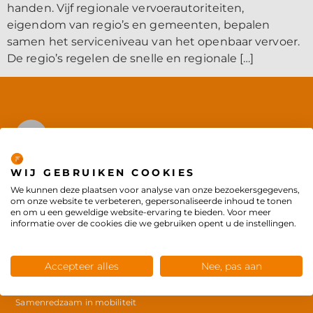
handen. Vijf regionale vervoerautoriteiten,
eigendom van regio’s en gemeenten, bepalen
samen het serviceniveau van het openbaar vervoer.
De regio’s regelen de snelle en regionale […]
Privacybeleid
Forseti is onderdeel van
WIJ GEBRUIKEN COOKIES
de
Concordis Groep
We kunnen deze plaatsen voor analyse van onze bezoekersgegevens,
om onze website te verbeteren, gepersonaliseerde inhoud te tonen
© Copyright 2025
en om u een geweldige website-ervaring te bieden. Voor meer
informatie over de cookies die we gebruiken opent u de instellingen.
Producten
Accepteer alles
Nee, pas aan
Workshop kostenbewust indiceren in het doelgroepenvervoer
Whitepaper De samenredzame verordening leerlingenvervoer
Samenredzaam in mobiliteit